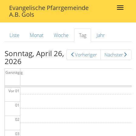
Direkt zum Inhalt
Evangelische Pfarrgemeinde
Toggle
A.B.
Gols
navigat
Liste
Monat
Woche
Tag
(aktiver
Jahr
Haupt-Reiter
Reiter)
Sonntag, April 26,
Vorheriger
Nächster
2026
Ganztägig
Vor 01
01
02
03