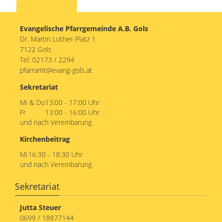
13
Evangelische Pfarrgemeinde A.B. Gols
14
Dr. Martin Luther-Platz 1
7122 Gols
15
Tel:
02173 / 2294
pfarramt@evang-gols.at
16
Sekretariat
17
Mi & Do
13:00 - 17:00 Uhr
Fr
13:00 - 16:00 Uhr
und nach Vereinbarung
18
Kirchenbeitrag
19
Mi
16:30 - 18:30 Uhr
und nach Vereinbarung
20
Sekretariat
21
Jutta Steuer
22
0699 / 18877144