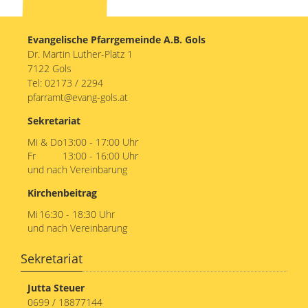
13
Evangelische Pfarrgemeinde A.B. Gols
14
Dr. Martin Luther-Platz 1
7122 Gols
15
Tel:
02173 / 2294
pfarramt@evang-gols.at
16
Sekretariat
17
Mi & Do
13:00 - 17:00 Uhr
Fr
13:00 - 16:00 Uhr
und nach Vereinbarung
18
Kirchenbeitrag
19
Mi
16:30 - 18:30 Uhr
und nach Vereinbarung
Osternacht
20
04.04.2026 - 20:00
Sekretariat
21
Jutta Steuer
22
0699 / 18877144