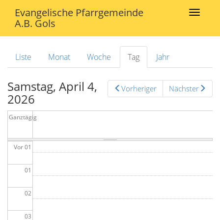
Direkt zum Inhalt
Evangelische Pfarrgemeinde
Toggle
A.B.
Gols
navigat
Liste
Monat
Woche
Tag
(aktiver
Jahr
Haupt-Reiter
Reiter)
Samstag, April 4,
Vorheriger
Nächster
2026
Ganztägig
Vor 01
01
02
03